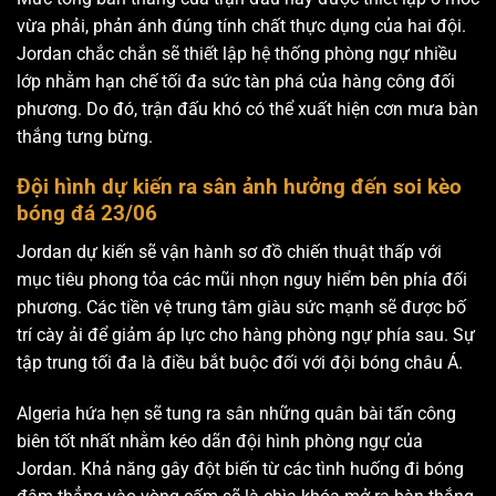
vừa phải, phản ánh đúng tính chất thực dụng của hai đội.
Jordan chắc chắn sẽ thiết lập hệ thống phòng ngự nhiều
lớp nhằm hạn chế tối đa sức tàn phá của hàng công đối
phương. Do đó, trận đấu khó có thể xuất hiện cơn mưa bàn
thắng tưng bừng.
Đội hình dự kiến ra sân ảnh hưởng đến soi kèo
bóng đá 23/06
Jordan dự kiến sẽ vận hành sơ đồ chiến thuật thấp với
mục tiêu phong tỏa các mũi nhọn nguy hiểm bên phía đối
phương. Các tiền vệ trung tâm giàu sức mạnh sẽ được bố
trí cày ải để giảm áp lực cho hàng phòng ngự phía sau. Sự
tập trung tối đa là điều bắt buộc đối với đội bóng châu Á.
Algeria hứa hẹn sẽ tung ra sân những quân bài tấn công
biên tốt nhất nhằm kéo dãn đội hình phòng ngự của
Jordan. Khả năng gây đột biến từ các tình huống đi bóng