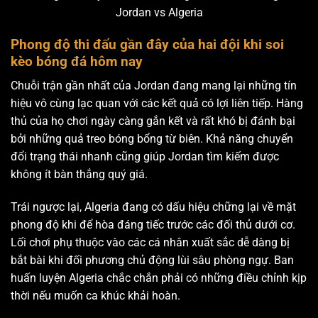
Jordan vs Algeria
Phong độ thi đấu gần đây của hai đội khi soi
kèo bóng đá hôm nay
Chuỗi trận gần nhất của Jordan đang mang lại những tín
hiệu vô cùng lạc quan với các kết quả có lợi liên tiếp. Hàng
thủ của họ chơi ngày càng gắn kết và rất khó bị đánh bại
bởi những quả treo bóng bổng từ biên. Khả năng chuyển
đổi trạng thái nhanh cũng giúp Jordan tìm kiếm được
không ít bàn thắng quý giá.
Trái ngược lại, Algeria đang có dấu hiệu chững lại về mặt
phong độ khi để hòa đáng tiếc trước các đối thủ dưới cơ.
Lối chơi phụ thuộc vào các cá nhân xuất sắc dễ dàng bị
bắt bài khi đối phương chủ động lùi sâu phòng ngự. Ban
huấn luyện Algeria chắc chắn phải có những điều chỉnh kịp
thời nếu muốn ca khúc khải hoàn.