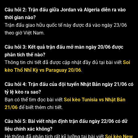
Câu hỏi 2: Trận đấu giữa Jordan và Algeria diễn ra vào
thời gian nào?
Trận đấu giao hữu quốc tế này được đá vào ngày 23/06
theo giờ Việt Nam.
Câu hỏi 3: Kết quả trận đấu mở màn ngày 20/06 được
phân tích thế nào?
Thông tin chi tiết đã được cập nhật đầy đủ tại bài viết
Soi
kèo Thổ Nhĩ Kỳ vs Paraguay 20/06
.
Câu hỏi 4: Trận đấu của đội tuyển Nhật Bản ngày 21/06 có
tỷ lệ kèo ra sao?
Bạn có thể tìm đọc bài viết
Soi kèo Tunisia vs Nhật Bản
21/06
để biết thêm chi tiết.
Câu hỏi 5: Bài viết nhận định trận đấu ngày 22/06 có dữ
liệu chính xác không?
Hệ thống đã phân tích rất kỹ lưỡng tại bài viết
Soi kèo New