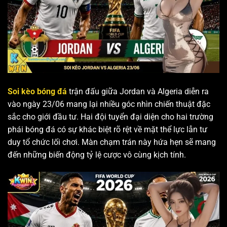
Soi kèo bóng đá
trận đấu giữa Jordan và Algeria diễn ra
vào ngày 23/06 mang lại nhiều góc nhìn chiến thuật đặc
sắc cho giới đầu tư. Hai đội tuyển đại diện cho hai trường
phái bóng đá có sự khác biệt rõ rệt về mặt thể lực lẫn tư
duy tổ chức lối chơi. Màn chạm trán này hứa hẹn sẽ mang
đến những biến động tỷ lệ cược vô cùng kịch tính.