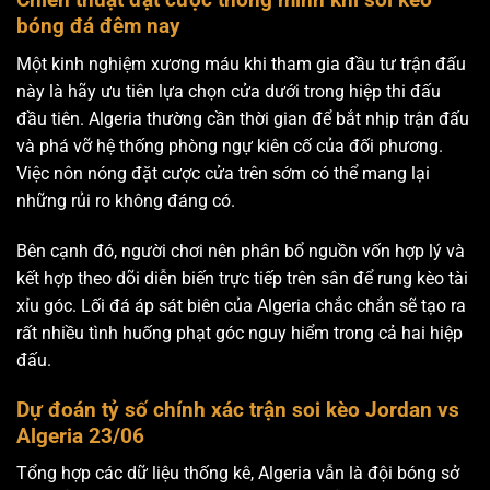
bóng đá đêm nay
Một kinh nghiệm xương máu khi tham gia đầu tư trận đấu
này là hãy ưu tiên lựa chọn cửa dưới trong hiệp thi đấu
đầu tiên. Algeria thường cần thời gian để bắt nhịp trận đấu
và phá vỡ hệ thống phòng ngự kiên cố của đối phương.
Việc nôn nóng đặt cược cửa trên sớm có thể mang lại
những rủi ro không đáng có.
Bên cạnh đó, người chơi nên phân bổ nguồn vốn hợp lý và
kết hợp theo dõi diễn biến trực tiếp trên sân để rung kèo tài
xỉu góc. Lối đá áp sát biên của Algeria chắc chắn sẽ tạo ra
rất nhiều tình huống phạt góc nguy hiểm trong cả hai hiệp
đấu.
Dự đoán tỷ số chính xác trận soi kèo Jordan vs
Algeria 23/06
Tổng hợp các dữ liệu thống kê, Algeria vẫn là đội bóng sở