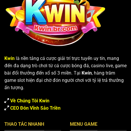
Kwin
là nền tảng cá cược giải trí trực tuyến uy tín, mang
đến đa dạng trò chơi từ cá cược bóng đá, casino live, game
bài đổi thưởng đến xổ số 3 miền. Tại
Kwin
, hàng trăm
game slot hiện đại chờ đón người chơi với tỷ lệ trả thưởng
ấn tượng.
Về Chúng Tôi Kwin
CEO Đôn Vĩnh Sảo Triền
THAO TÁC NHANH
MENU GAME